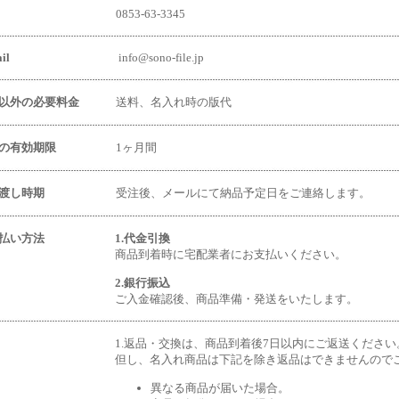
0853-63-3345
il
info@sono-file.jp
以外の必要料金
送料、名入れ時の版代
の有効期限
1ヶ月間
渡し時期
受注後、メールにて納品予定日をご連絡します。
払い方法
1.代金引換
商品到着時に宅配業者にお支払いください。
2.銀行振込
ご入金確認後、商品準備・発送をいたします。
1.返品・交換は、商品到着後7日以内にご返送ください
但し、名入れ商品は下記を除き返品はできませんので
異なる商品が届いた場合。