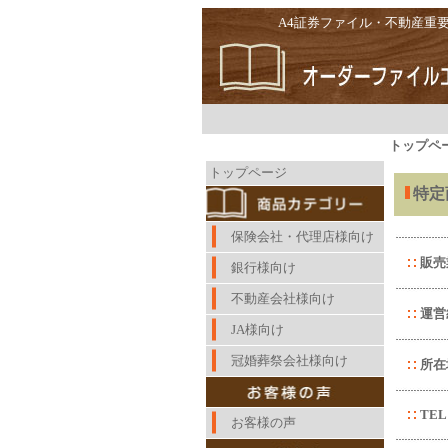
A4証券ファイル・不動産重
トップペ
contents
トップページ
特定
保険会社・代理店様向け
販売
銀行様向け
不動産会社様向け
運営
JA様向け
冠婚葬祭会社様向け
所在
TEL
お客様の声