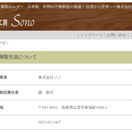
要書類ホルダー 日本製、年間90万冊製造の実績！ 出雲から世界へ〜株式会
｜
トップページ
｜
お問い合せ
｜
ージ
＞
商取引法について
業者
株式会社ソノ
統括責任者
園 敬司
地
〒691-8602 島根県出雲市東福町1984-2
0853-62-2427