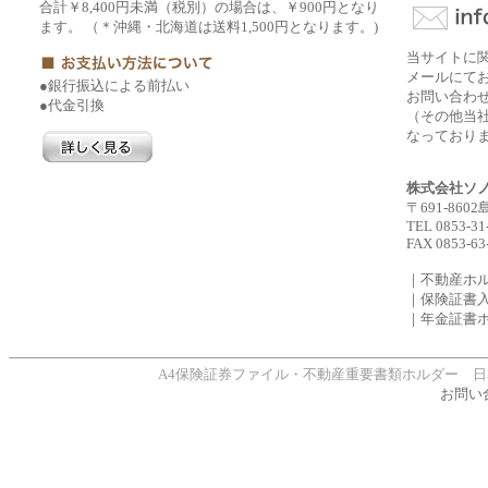
合計￥8,400円未満（税別）の場合は、￥900円となり
ます。 （＊沖縄・北海道は送料1,500円となります。)
当サイトに
メールにて
●銀行振込による前払い
お問い合わ
●代金引換
（その他当社
なっており
株式会社ソ
〒691-860
TEL 0853-31
FAX 0853-63
｜不動産ホ
｜保険証書
｜年金証書
A4保険証券ファイル・不動産重要書類ホルダー 日本製、年間1
お問い