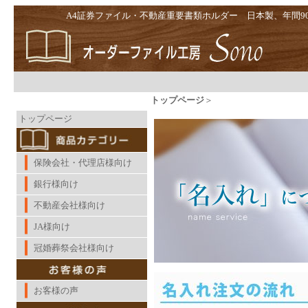
A4証券ファイル・不動産重要書類ホルダー 日本製、年間9
トップページ
＞
contents
トップページ
保険会社・代理店様向け
銀行様向け
不動産会社様向け
JA様向け
冠婚葬祭会社様向け
お客様の声