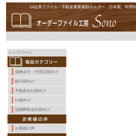
A4証券ファイル・不動産重要書類ホルダー 日本製、年間9
contents
トップページ
保険会社・代理店様向け
銀行様向け
不動産会社様向け
JA様向け
冠婚葬祭会社様向け
お客様の声