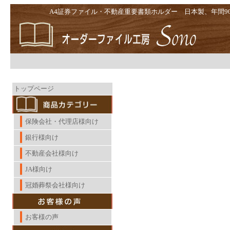
A4証券ファイル・不動産重要書類ホルダー 日本製、年間9
contents
トップページ
保険会社・代理店様向け
銀行様向け
不動産会社様向け
JA様向け
冠婚葬祭会社様向け
お客様の声