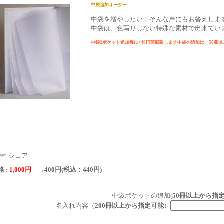
中袋追加オーダー
中袋を増やしたい！そんな声にもお答えしま
中袋は、色写りしない特殊な素材で出来てい
中袋2ポケット追加毎に+40円頂戴致します中袋の追加は、50冊
eet
シェア
 :
1,000円
→
400円(税込：440円)
中袋ポケットの追加(
50冊以上から指
名入れ内容（
200冊以上から指定可能
）