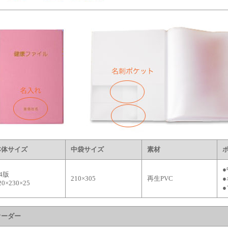
本体サイズ
中袋サイズ
素材
4版
210×305
再生PVC
20×230×25
オーダー