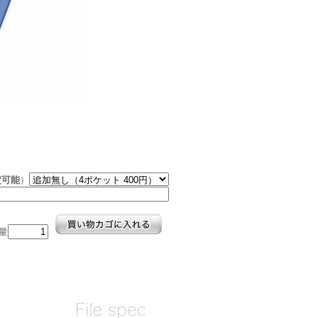
定可能
）
量