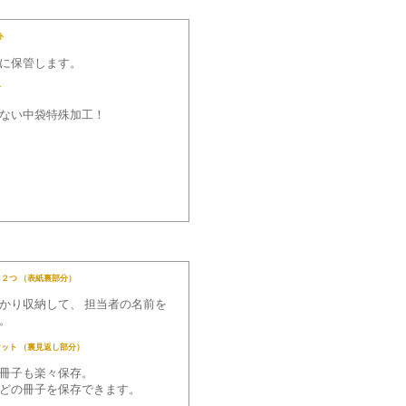
ト
に保管します。
材
ない中袋特殊加工！
ト２つ （表紙裏部分）
かり収納して、 担当者の名前を
。
ケット （裏見返し部分）
冊子も楽々保存。
どの冊子を保存できます。