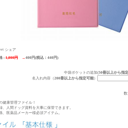
eet
シェア
 :
1,000円
→
400円(税込：440円)
中袋ポケットの追加(
50冊以上から指
名入れ内容（
200冊以上から指定可能
）
数
の健康管理ファイル！
録、人間ドッグ資料を大事に保管できます。
係、医薬品メーカー様必須アイテム。