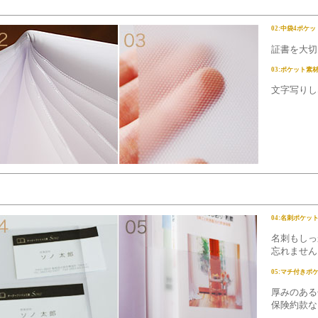
02:中袋4ポケッ
証書を大切
03:ポケット素
文字写りし
04:名刺ポケッ
名刺もしっ
忘れません
05:マチ付きポ
厚みのある
保険約款な