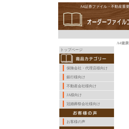
A4証券ファイル・不動産重
contents
A4健
トップページ
保険会社・代理店様向け
銀行様向け
不動産会社様向け
JA様向け
冠婚葬祭会社様向け
お客様の声