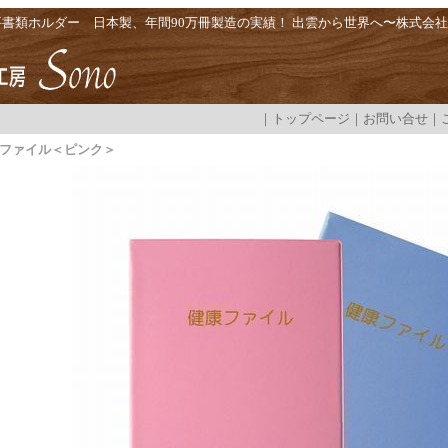
要書類ホルダー 日本製、年間90万冊製造の実績！ 出雲から世界へ〜株式会
｜
トップページ
｜
お問い合せ
｜
康ファイル＜ピンク＞